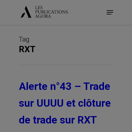
Skip
Menu
to
main
content
Tag
RXT
Alerte n°43 – Trade
sur UUUU et clôture
de trade sur RXT