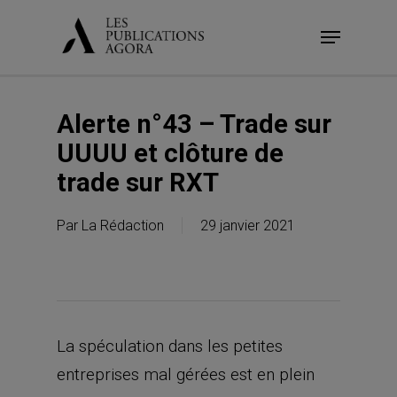
Skip
Menu
to
main
content
Alerte n°43 – Trade sur
UUUU et clôture de
trade sur RXT
Par
La Rédaction
29 janvier 2021
La spéculation dans les petites
entreprises mal gérées est en plein