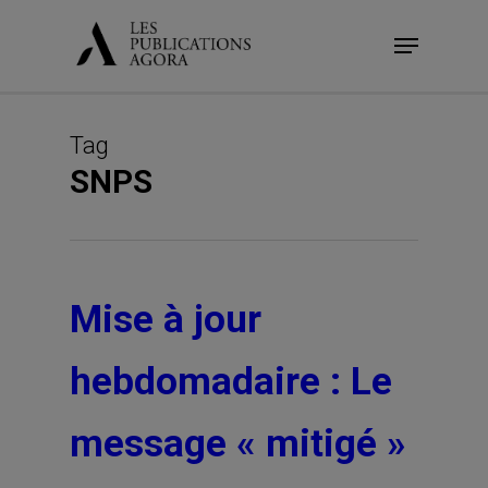
Skip
Menu
to
main
content
Tag
SNPS
Mise à jour
hebdomadaire : Le
message « mitigé »