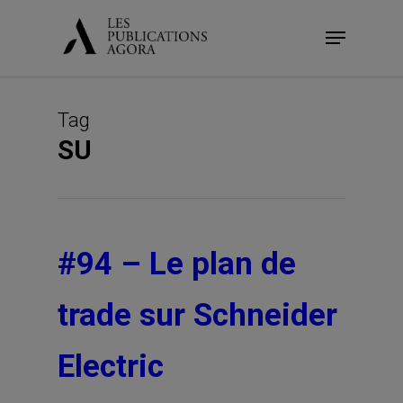
Skip
Menu
to
main
content
Tag
SU
#94 – Le plan de
trade sur Schneider
Electric