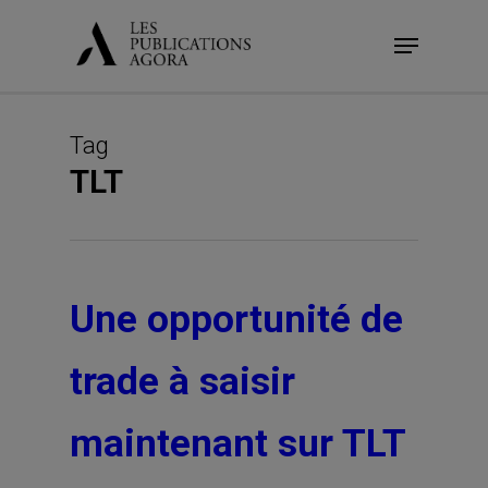
Skip
Menu
to
main
content
Tag
TLT
Une opportunité de
trade à saisir
maintenant sur TLT