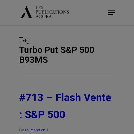
Skip
Menu
to
main
content
Tag
Turbo Put S&P 500
B93MS
#713 – Flash Vente
: S&P 500
Par
La Rédaction