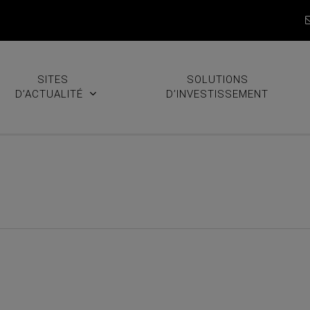
SITES
SOLUTIONS
D’ACTUALITÉ
D’INVESTISSEMENT
 sortie en fanfare pour ces t