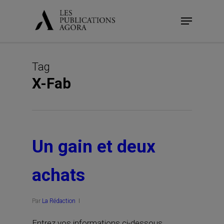
Skip
Menu
to
main
content
Tag
X-Fab
Un gain et deux
achats
Par
La Rédaction
Entrez vos informations ci-dessous.