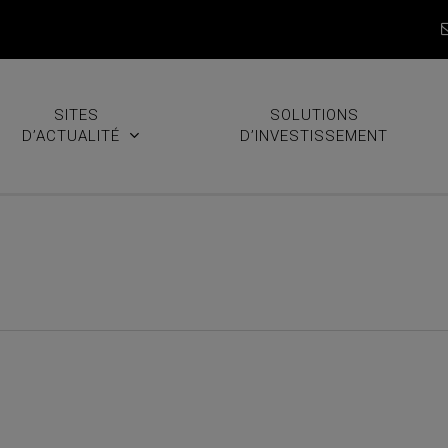
SITES
SOLUTIONS
D’ACTUALITÉ
D’INVESTISSEMENT
s craintes de récession l’e