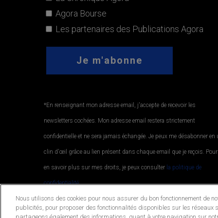
Agora Bourse
Les partenaires des Publications Agora
*En renseignant mon adresse email, j'accepte de recevoir les
newsletters cochées. Mon adresse email restera strictement
confidentielle et ne sera jamais échangée. Je peux me désabonner en
clin d'œil grâce au lien présent dans chaque email que je reçois. Pour
en savoir plus sur mes droits, je peux consulter
la politique de
confidentialité.
.
Nous utilisons des cookies pour nous assurer du bon fonctionnement de notr
publicités, pour proposer des fonctionnalités disponibles sur les réseaux s
partageons également des informations, quant à votre navigation sur notr