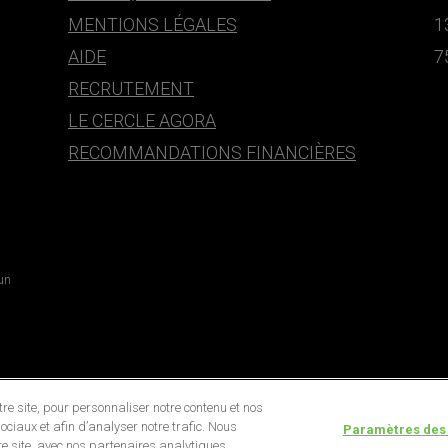
MENTIONS LÉGALES
1
AIDE
7
RECRUTEMENT
LE CERCLE AGORA
RECOMMANDATIONS FINANCIÈRES
 un
e site, pour personnaliser notre contenu et nos
ociaux et afin d’analyser notre trafic. Nous
Paramètres des
e site, avec nos partenaires analytiques,