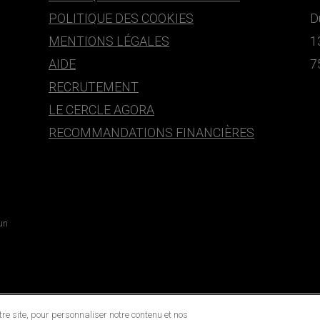
POLITIQUE DES COOKIES
D
MENTIONS LÉGALES
1
AIDE
7
RECRUTEMENT
LE CERCLE AGORA
RECOMMANDATIONS FINANCIÈRES
 un
e site, pour personnaliser notre contenu et nos