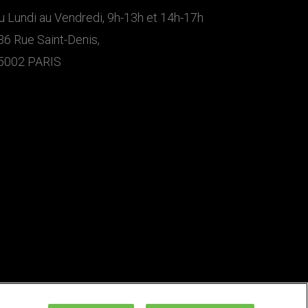
u Lundi au Vendredi, 9h-13h et 14h-17h
36 Rue Saint-Denis,
5002 PARIS