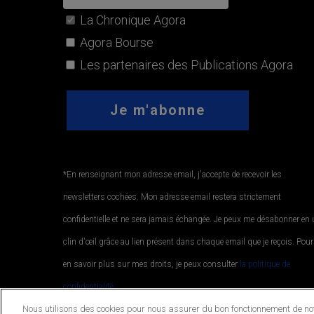
La Chronique Agora
Agora Bourse
Les partenaires des Publications Agora
*En renseignant mon adresse email, j'accepte de recevoir les
newsletters cochées. Mon adresse email restera strictement
confidentielle et ne sera jamais échangée. Je peux me désabonner en
clin d'œil grâce au lien présent dans chaque email que je reçois. Pour
en savoir plus sur mes droits, je peux consulter
la politique de
confidentialité.
.
Nous utilisons des cookies pour nous assurer du bon fonctionnement de notr