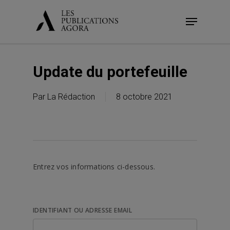
Skip
Menu
to
main
content
Update du portefeuille
Par
La Rédaction
8 octobre 2021
Entrez vos informations ci-dessous.
IDENTIFIANT OU ADRESSE EMAIL