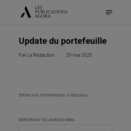
Skip
Menu
to
main
content
Update du portefeuille
Par
La Rédaction
29 mai 2020
Entrez vos informations ci-dessous.
IDENTIFIANT OU ADRESSE EMAIL