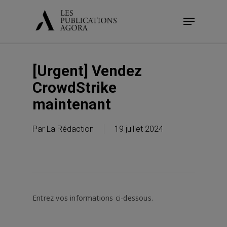
Skip
Menu
to
main
content
[Urgent] Vendez
CrowdStrike
maintenant
Par
La Rédaction
19 juillet 2024
Entrez vos informations ci-dessous.