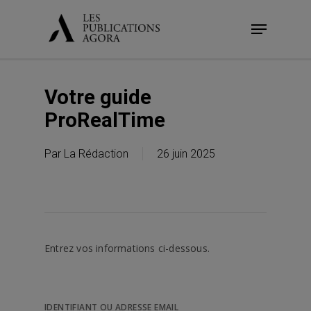
Skip
Menu
to
main
content
Votre guide
ProRealTime
Par
La Rédaction
26 juin 2025
Entrez vos informations ci-dessous.
IDENTIFIANT OU ADRESSE EMAIL