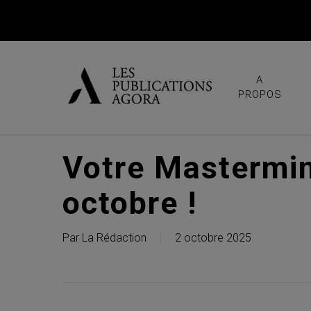
Skip
to
main
content
A
PROPOS
Votre Mastermi
octobre !
Par
La Rédaction
2 octobre 2025