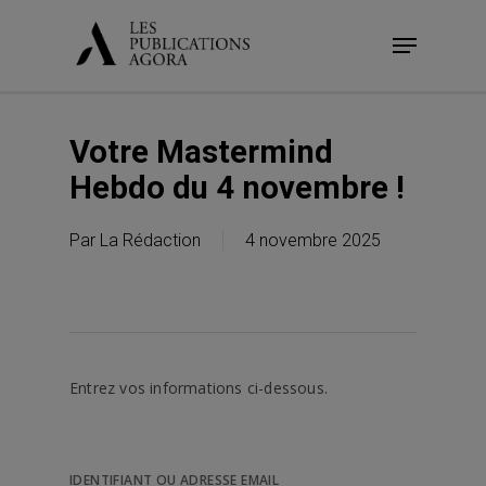
Skip
Menu
to
main
content
Votre Mastermind
Hebdo du 4 novembre !
Par
La Rédaction
4 novembre 2025
Entrez vos informations ci-dessous.
IDENTIFIANT OU ADRESSE EMAIL