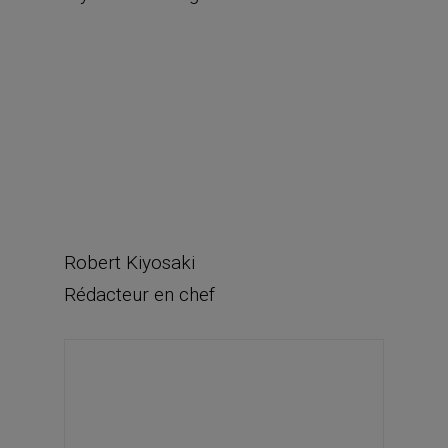
Robert Kiyosaki
Rédacteur en chef
Opportunité du jour : Tesla,
Inc. (NASDAQ : TSLA)