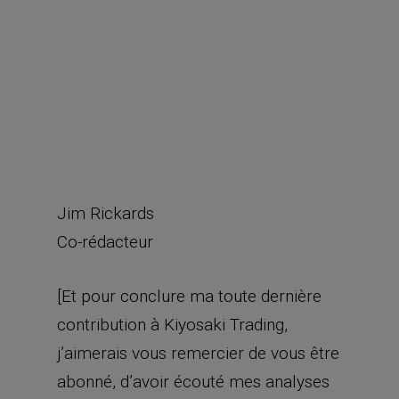
contribution à Kiyosaki Trading,
j’aimerais vous remercier de vous être
abonné, d’avoir écouté mes analyses
concernant toutes nos positions
durant ces derniers mois, et d’avoir
pris le temps d’en savoir plus sur
l’investissement afin d’améliorer votre
situation financière.]
L’opportunité
Cash-Flow Zone
du jour
Voyons ci-dessous comment mettre
en place notre Iron Condor sur TSLA.