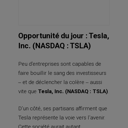
Peu d’entreprises sont capables de
faire bouillir le sang des investisseurs
‒ et de déclencher la colère ‒ aussi
vite que
Tesla, Inc. (NASDAQ :
TSLA
)
.
D’un côté, ses partisans affirment que
Tesla représente la voie vers l’avenir.
Cette société aurait autant
d’importance, aujourd’hui, que
Google
et
Amazon
à la fin des années 1990.
Ces deux entreprises n’étaient
rentables ni l’une ni l’autre, dans les
années 1990, mais elles ont été