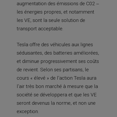
et diminue progressivement ses coûts
de revient. Selon ses partisans, le
cours « élevé » de l’action Tesla aura
l’air très bon marché à mesure que la
société se développera et que les VE
seront devenus la norme, et non une
exception.
N’importe quoi, rétorquent ses
détracteurs. Tesla n’a rien de spécial
(si ce n’est sa capacité à perdre de
l’argent), et on découvrira que les VE
sont soit une impasse soit ‒ s’ils ont
un avenir ‒ un secteur qui sera dominé