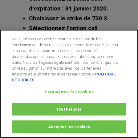
Sélectionnez «
»
limit order
(ordre à prix limite). Cela fixe le
prix du trade.
Utilisez un ordre à cours limité
Nous utilisons des cookies pour nous assurer du bon
entre le bid (meilleur acheteur)
fonctionnement de notre site, pour personnaliser notre contenu
et nos publicités, pour proposer des fonctionnalités
et le ask (meilleur vendeur) du
disponibles sur les réseaux sociaux et afin d’analyser notre
moment en essayant d’optimiser
trafic. Nous partageons également des informations, quant à
votre navigation sur notre site, avec nos partenaires
(i.e vendre le plus cher
analytiques, publicitaires et de réseaux sociaux.
POLITIQUE
DE COOKIES
possible).
Paramètres des cookies
Acheter le CALL strike 740 $ sur TSLA
Tout Refuser
échéance 31 janvier 2020
Accepter les cookies
Sur votre compte de courtage,