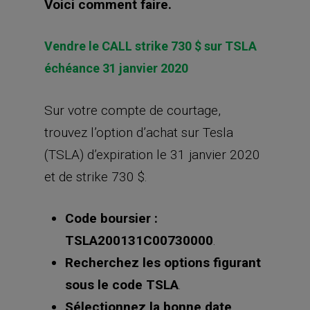
TSLA200131C00730000
.
Recherchez les options figurant
sous le code TSLA
.
Sélectionnez la bonne date
d’expiration : 31 janvier 2020.
Choisissez le strike de 730 $.
Sélectionnez l’option call
(option d’achat)
.
Sélectionnez le nombre de
contrats que vous voulez
vendre.
Une fois que vous avez
sélectionné le bon contrat,
cliquez sur « vendre ».