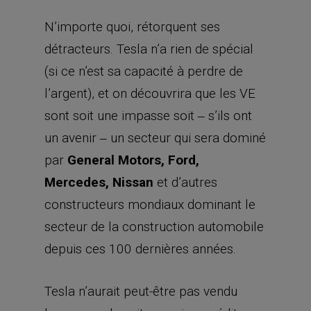
par
General Motors, Ford,
Mercedes, Nissan
et d’autres
constructeurs mondiaux dominant le
secteur de la construction automobile
depuis ces 100 dernières années.
Tesla n’aurait peut-être pas vendu
beaucoup de voitures, si un crédit
d’impôt de 7 500 $ n’avait pas été
offert à chaque acheteur. Il a été réduit
à 3 750 $ en 2019, puis supprimé à la
fin de l’année. Voyons comment les
ventes vont se comporter sans cette
incitation fiscale.