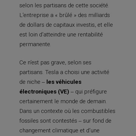
partisans. Tesla a choisi une activité
de niche ‒
les véhicules
électroniques (VE)
‒ qui préfigure
certainement le monde de demain.
Dans un contexte où les combustibles
fossiles sont contestés ‒ sur fond de
changement climatique et d’une
augmentation des émissions de C02 ‒
les énergies propres, et notamment
les VE, sont la seule solution de
transport acceptable.
Tesla offre des véhicules aux lignes
séduisantes, des batteries améliorées,