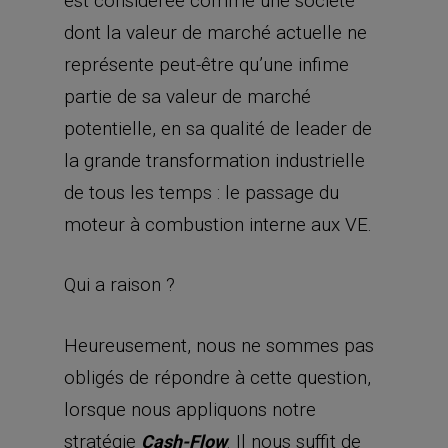
moteur à combustion interne aux VE.
Qui a raison ?
Heureusement, nous ne sommes pas
obligés de répondre à cette question,
lorsque nous appliquons notre
stratégie
. Il nous suffit de
Cash-Flow
structurer un trade qui rapporte tant
que l’action Tesla demeure à l’intérieur
d’un
assez serré.
range
Et il semble probable que le titre
évolue au sein d’un
, pour
range