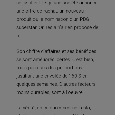
se sont améliorés, certes. C’est bien,
mais pas dans des proportions
justifiant une envolée de 160 $ en
quelques semaines. D’autres facteurs,
moins durables, sont à l’oeuvre.
La vérité, en ce qui concerne Tesla,
c’est que cette entreprise défie les
analyses fondamentales. Une analyse
fondamentale du titre ‒ basée sur la
valeur actuelle des futurs bénéfices,
les actifs liquides nets ou la valeur
nette déduction faite des actifs
intangibles tels que le
ou les
goodwill