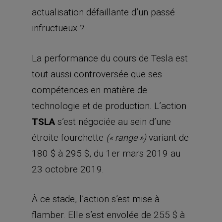
technologie et de production. L’action
TSLA
s’est négociée au sein d’une
étroite fourchette
variant de
(« range »)
180 $ à 295 $, du 1er mars 2019 au
23 octobre 2019.
À ce stade, l’action s’est mise à
flamber. Elle s’est envolée de 255 $ à
328 $, soit un gain de 29% sur deux
séances, seulement, entre le 23 et le
25 octobre 2019.
Après une brève phase de
consolidation, l’action a de nouveau
flambé de 330 $ le 5 décembre 2019