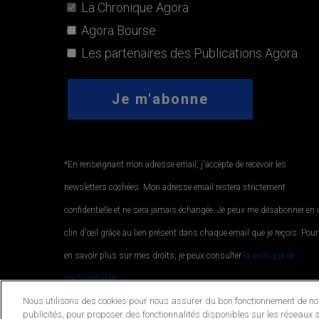
La Chronique Agora
Agora Bourse
Les partenaires des Publications Agora
*En renseignant mon adresse email, j'accepte de recevoir les
newsletters cochées. Mon adresse email restera strictement
confidentielle et ne sera jamais échangée. Je peux me désabonner en
clin d'œil grâce au lien présent dans chaque email que je reçois. Pour
en savoir plus sur mes droits, je peux consulter
la politique de
confidentialité.
.
Nous utilisons des cookies pour nous assurer du bon fonctionnement de notr
publicités, pour proposer des fonctionnalités disponibles sur les réseaux s