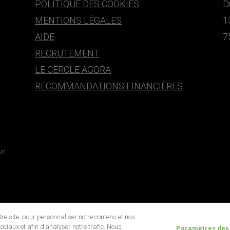
POLITIQUE DES COOKIES
D
MENTIONS LÉGALES
1
AIDE
7
RECRUTEMENT
LE CERCLE AGORA
RECOMMANDATIONS FINANCIÈRES
 un
e site, pour personnaliser notre contenu et nos
ociaux et afin d’analyser notre trafic. Nous
Paramètres des