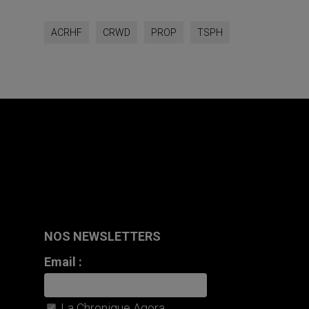
ACRHF
CRWD
PROP
TSPH
NOS NEWSLETTERS
Email :
La Chronique Agora