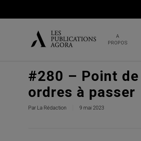
Skip
to
main
content
A
PROPOS
#280 – Point de
ordres à passer
Par
La Rédaction
9 mai 2023