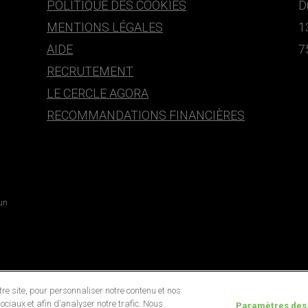
POLITIQUE DES COOKIES
D
MENTIONS LÉGALES
1
AIDE
7
RECRUTEMENT
LE CERCLE AGORA
RECOMMANDATIONS FINANCIÈRES
 un
e site, pour personnaliser notre contenu et nos
ociaux et afin d’analyser notre trafic. Nous
Paramètres des