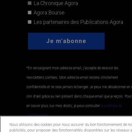
La Chronique Agora
Agora Bourse
Les partenaires des Publications Agora
*En renseignant mon adresse email, j'accepte de recevoir les
newsletters cochées. Mon adresse email restera strictement
confidentielle et ne sera jamais échangée. Je peux me désabonner en
clin d'œil grâce au lien présent dans chaque email que je reçois. Pour
en savoir plus sur mes droits, je peux consulter
la politique de
confidentialité.
.
Nous utilisons des cookies pour nous assurer du bon fonctionnement de notr
publicités, pour proposer des fonctionnalités disponibles sur les réseaux s