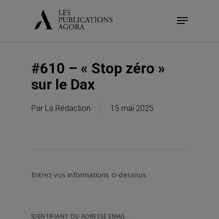
Skip
Menu
to
main
content
#610 – « Stop zéro »
sur le Dax
Par
La Rédaction
15 mai 2025
Entrez vos informations ci-dessous.
IDENTIFIANT OU ADRESSE EMAIL