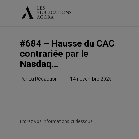
Skip
Menu
to
main
content
#684 – Hausse du CAC
contrariée par le
Nasdaq…
Par
La Rédaction
14 novembre 2025
Entrez vos informations ci-dessous.