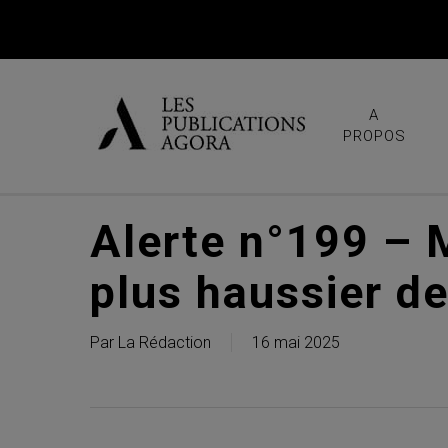
Skip
to
main
content
A
PROPOS
Alerte n°199 – M
plus haussier de
Par
La Rédaction
16 mai 2025