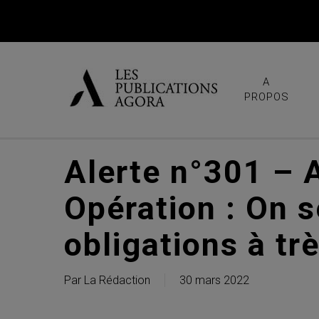
Skip
to
main
content
A
PROPOS
Alerte n°301 – 
Opération : On s
obligations à tr
Par
La Rédaction
30 mars 2022