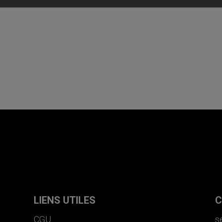
LIENS UTILES
C
CGU
s