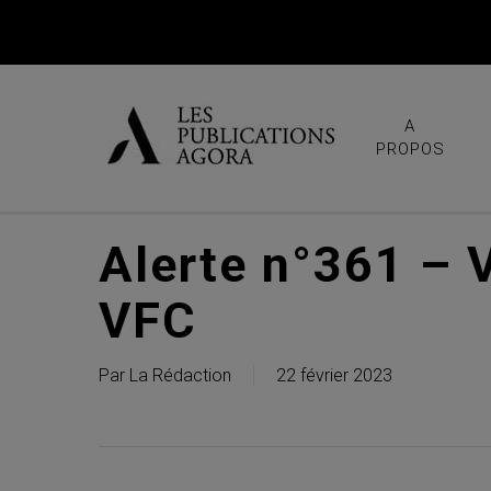
Skip
to
main
content
A
PROPOS
Alerte n°361 – V
VFC
Par
La Rédaction
22 février 2023