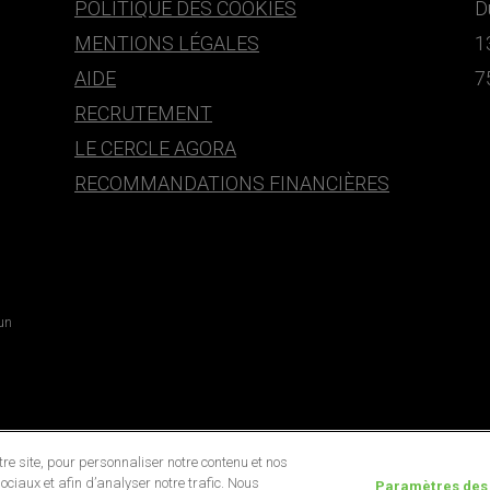
POLITIQUE DES COOKIES
D
MENTIONS LÉGALES
1
AIDE
7
RECRUTEMENT
LE CERCLE AGORA
RECOMMANDATIONS FINANCIÈRES
 un
e site, pour personnaliser notre contenu et nos
ociaux et afin d’analyser notre trafic. Nous
Paramètres des