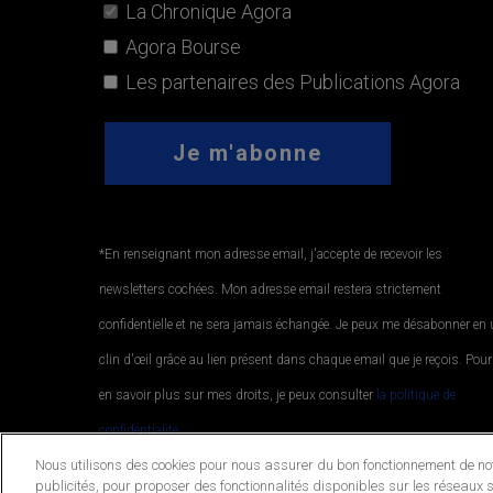
La Chronique Agora
Agora Bourse
Les partenaires des Publications Agora
*En renseignant mon adresse email, j'accepte de recevoir les
newsletters cochées. Mon adresse email restera strictement
confidentielle et ne sera jamais échangée. Je peux me désabonner en
clin d'œil grâce au lien présent dans chaque email que je reçois. Pour
en savoir plus sur mes droits, je peux consulter
la politique de
confidentialité.
.
Nous utilisons des cookies pour nous assurer du bon fonctionnement de notr
publicités, pour proposer des fonctionnalités disponibles sur les réseaux s