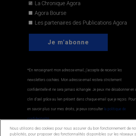
La Chronique Agora
Agora Bourse
Les partenaires des Publications Agora
*En renseignant mon adresse email, j'accepte de recevoir les
newsletters cochées. Mon adresse email restera strictement
confidentielle et ne sera jamais échangée. Je peux me désabonner en
clin d'œil grâce au lien présent dans chaque email que je reçois. Pour
en savoir plus sur mes droits, je peux consulter
la politique de
confidentialité.
.
Nous utilisons des cookies pour nous assurer du bon fonctionnement de notr
publicités, pour proposer des fonctionnalités disponibles sur les réseaux s