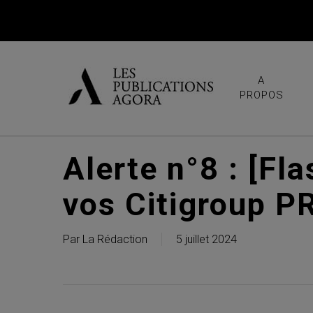
Skip
to
main
content
A
PROPOS
Alerte n°8 : [Fl
vos Citigroup P
Par
La Rédaction
5 juillet 2024