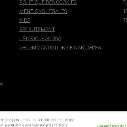
POLITIQUE DES COOKIES
D
MENTIONS LÉGALES
1
AIDE
7
RECRUTEMENT
LE CERCLE AGORA
RECOMMANDATIONS FINANCIÈRES
 un
e site, pour personnaliser notre contenu et nos
ociaux et afin d’analyser notre trafic. Nous
Paramètres des