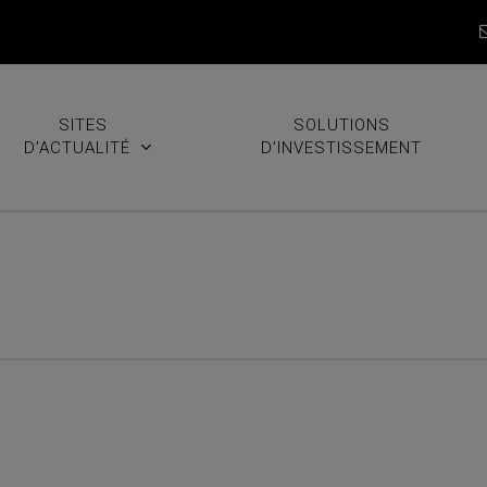
SITES
SOLUTIONS
D’ACTUALITÉ
D’INVESTISSEMENT
60 mensuel – juillet 2024 : d