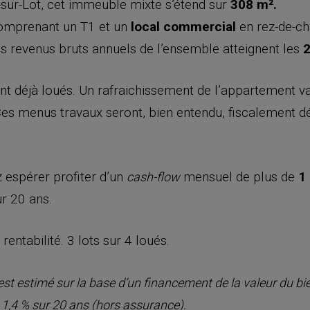
e-sur-Lot, cet immeuble mixte s’étend sur
308 m².
comprenant un T1 et un
local commercial
en rez-de-ch
es revenus bruts annuels de l’ensemble atteignent les
2
nt déjà loués. Un rafraichissement de l’appartement va
 Ces menus travaux seront, bien entendu, fiscalement d
z espérer profiter d’un
mensuel de plus de
1
cash-flow
ur 20 ans.
entabilité. 3 lots sur 4 loués.
 estimé sur la base d’un financement de la valeur du bien
 1,4 % sur 20 ans (hors assurance).