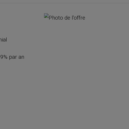
nial
99% par an