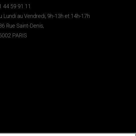
1 44 59 91 11
u Lundi au Vendredi, 9h-13h et 14h-17h
36 Rue Saint-Denis,
5002 PARIS