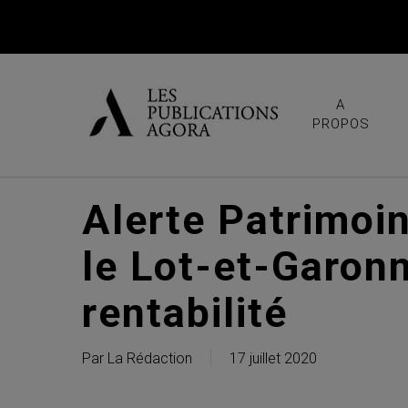
Skip
to
main
content
A
PROPOS
Alerte Patrimoi
le Lot-et-Garon
rentabilité
Par
La Rédaction
17 juillet 2020