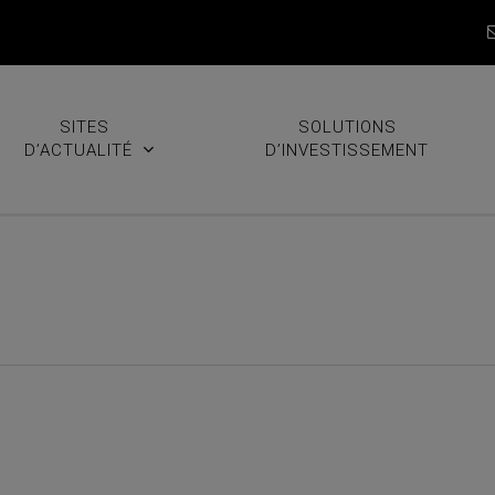
SITES
SOLUTIONS
D’ACTUALITÉ
D’INVESTISSEMENT
nt et alerte Patrimoine – I