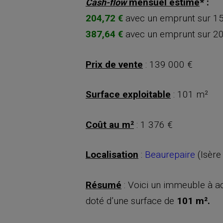
mensuel estimé
* :
Cash-flow
204,72 €
avec un emprunt sur 15
387,64 €
avec un emprunt sur 20
Prix de vente
: 139 000 €
Surface exploitable
: 101 m²
Coût au m²
: 1 376 €
Localisation
:
Beaurepaire
(Isère
Résumé
: Voici un immeuble à ac
doté d’une surface de
101 m².