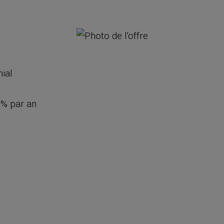
nial
8% par an