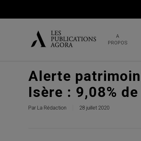
Skip
to
main
content
A
PROPOS
Alerte patrimoi
Isère : 9,08% de 
Par
La Rédaction
28 juillet 2020