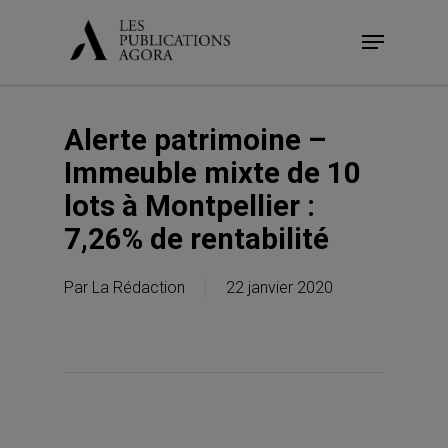
Skip
Menu
to
main
content
Alerte patrimoine –
Immeuble mixte de 10
lots à Montpellier :
7,26% de rentabilité
Par
La Rédaction
22 janvier 2020