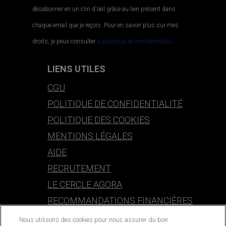
désabonner en un clin d'œil grâce au lien présent dans
chaque email que je reçois. Pour en savoir plus sur mes
droits, je peux consulter
la politique de confidentialité.
.
LIENS UTILES
CGU
POLITIQUE DE CONFIDENTIALITÉ
POLITIQUE DES COOKIES
MENTIONS LÉGALES
AIDE
RECRUTEMENT
LE CERCLE AGORA
RECOMMANDATIONS FINANCIÈRES
Nous utilisons des cookies pour nous assurer du bon