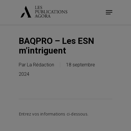
Skip
Menu
to
main
content
BAQPRO – Les ESN
m’intriguent
Par
La Rédaction
18 septembre
2024
Entrez vos informations ci-dessous.