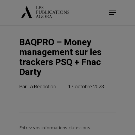
Skip
Menu
to
main
content
BAQPRO – Money
management sur les
trackers PSQ + Fnac
Darty
Par
La Rédaction
17 octobre 2023
Entrez vos informations ci-dessous.