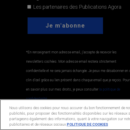
Les partenaires des Publications Agora
*En renseignant mon adresse email, j'accepte de recevoir les
newsletters cochées. Mon adresse email restera strictement
confidentielle et ne sera jamais échangée. Je peux me désabonner en
clin d'œil grâce au lien présent dans chaque email que je reçois. Pour
en savoir plus sur mes droits, je peux consulter
la politique de
confidentialité.
.
Nous utilisons des cookies pour nous assurer du bon fonctionnement de notr
publicités, pour proposer des fonctionnalités disponibles sur les réseaux s
partageons également des informations, quant à votre navigation sur notr
© 2026 Publications Agora. All Rights Reserved.
publicitaires et de réseaux sociaux.
POLITIQUE DE COOKIES