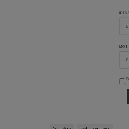
IDEN
MOT 
Se
Assystem
Technip Energies