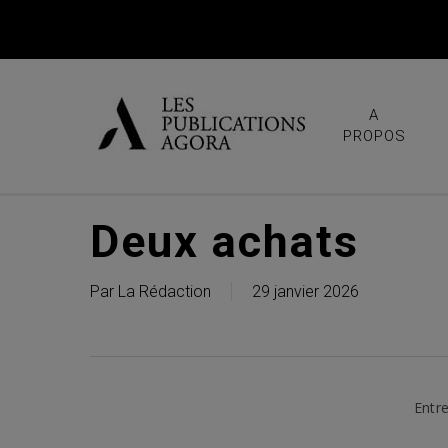
Skip
to
main
content
A
PROPOS
Deux achats
Par
La Rédaction
29 janvier 2026
Entre