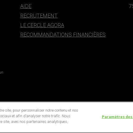
AIDE
7
RECRUTEMENT
LE CERCLE AGORA
RECOMMANDATIONS FINANCIÈRES
 un
e site, pour personnaliser notre contenu et nos
ociaux et afin d’analyser notre trafic. Nous
Paramètres des
e site, avec nos partenaires analytiques,