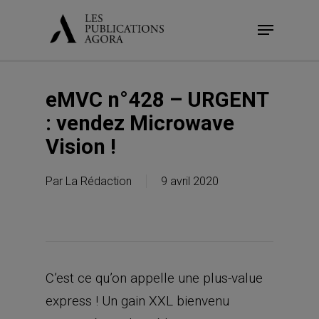
Skip
Menu
to
main
content
eMVC n°428 – URGENT
: vendez Microwave
Vision !
Par
La Rédaction
9 avril 2020
C’est ce qu’on appelle une plus-value
express ! Un gain XXL bienvenu