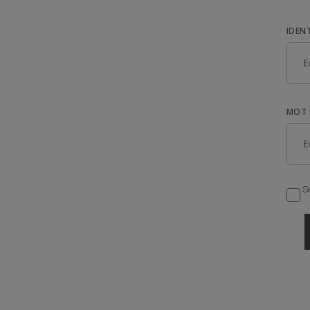
IDEN
MOT 
Se