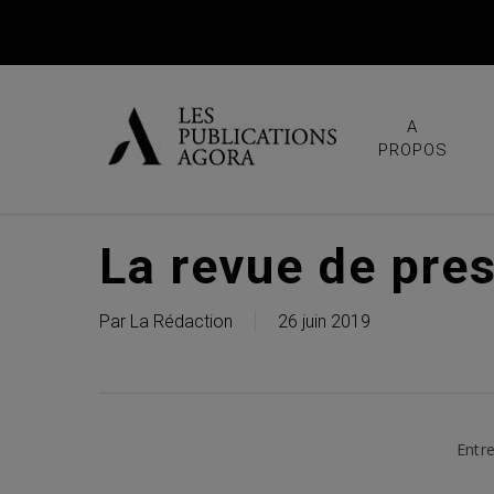
Skip
to
main
content
A
PROPOS
La revue de pre
Par
La Rédaction
26 juin 2019
Entre