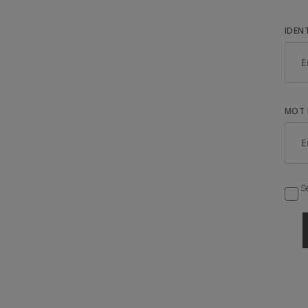
IDEN
MOT 
Se