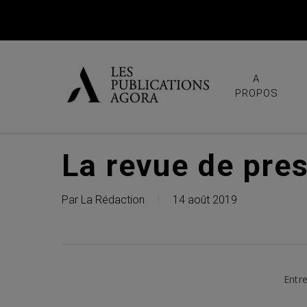
Skip
to
main
content
A
PROPOS
La revue de pre
Par
La Rédaction
14 août 2019
Entre