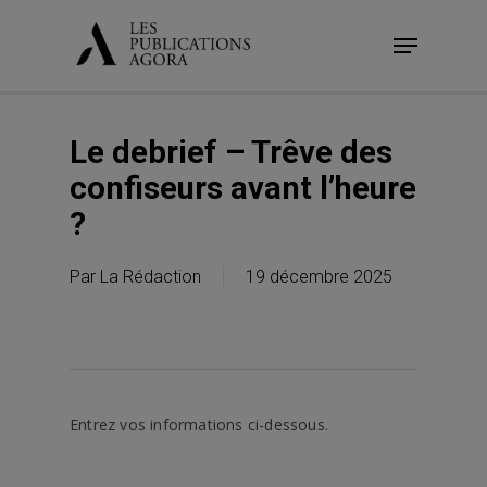
Skip
Menu
to
main
content
Le debrief – Trêve des
confiseurs avant l’heure
?
Par
La Rédaction
19 décembre 2025
Entrez vos informations ci-dessous.