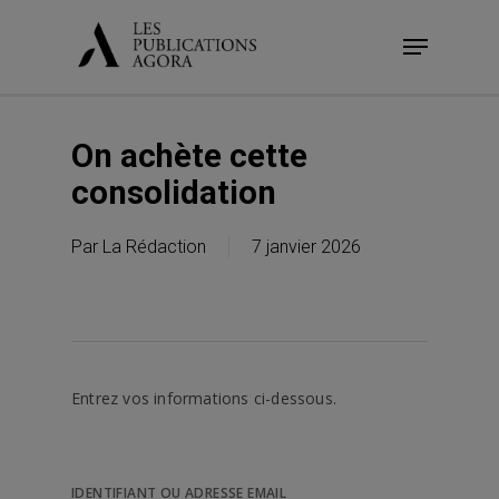
Skip
Menu
to
main
content
On achète cette
consolidation
Par
La Rédaction
7 janvier 2026
Entrez vos informations ci-dessous.
IDENTIFIANT OU ADRESSE EMAIL