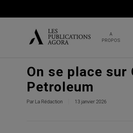
Skip
to
main
content
A
PROPOS
On se place sur
Petroleum
Par
La Rédaction
13 janvier 2026