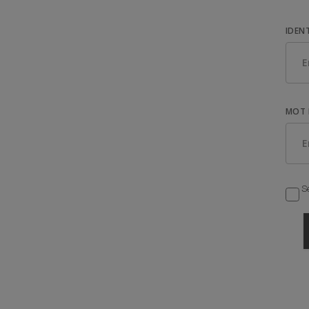
IDEN
MOT 
Se