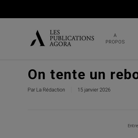
Skip
to
main
content
A
PROPOS
On tente un reb
Par
La Rédaction
15 janvier 2026
Entre