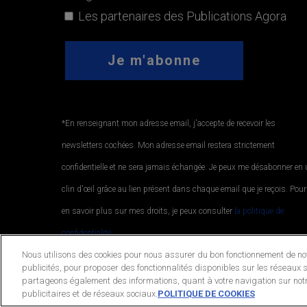
Les partenaires des Publications Agora
*En renseignant mon adresse email, j'accepte de recevoir les
newsletters cochées. Mon adresse email restera strictement
confidentielle et ne sera jamais échangée. Je peux me désabonner en
clin d'œil grâce au lien présent dans chaque email que je reçois. Pour
en savoir plus sur mes droits, je peux consulter
la politique de
confidentialité.
.
Nous utilisons des cookies pour nous assurer du bon fonctionnement de notr
publicités, pour proposer des fonctionnalités disponibles sur les réseaux s
partageons également des informations, quant à votre navigation sur notr
© 2026 Publications Agora. All Rights Reserved.
publicitaires et de réseaux sociaux.
POLITIQUE DE COOKIES