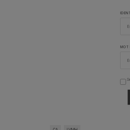
IDEN
MOT 
Se
CA
LVMH