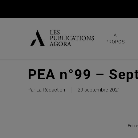
Skip
to
main
content
A
PROPOS
PEA n°99 – Sep
Par
La Rédaction
29 septembre 2021
Entre