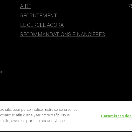
AIDE
7
RECRUTEMENT
LE CERCLE AGORA
RECOMMANDATIONS FINANCIÈRES
 un
e site, pour personnaliser notre contenu et nos
ociaux et afin d’analyser notre trafic. Nous
Paramètres des
e site, avec nos partenaires analytiques,