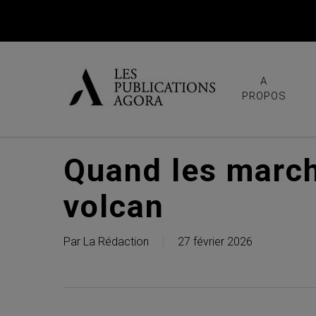
Skip
to
main
content
A
PROPOS
Quand les march
volcan
Par
La Rédaction
27 février 2026