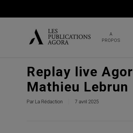
Skip
to
main
content
A
PROPOS
Replay live Ago
Mathieu Lebrun
Par
La Rédaction
7 avril 2025