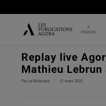
Skip
to
main
content
A
PROPOS
Replay live Ago
Mathieu Lebrun
Par
La Rédaction
31 mars 2025