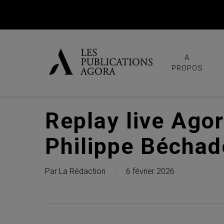
Skip
to
main
content
A
PROPOS
Replay live Ago
Philippe Bécha
Par
La Rédaction
6 février 2026