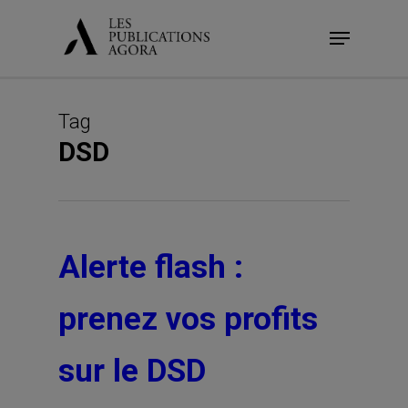
Skip
Menu
to
main
content
Tag
DSD
Alerte flash :
prenez vos profits
sur le DSD