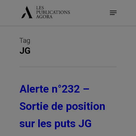
Skip
Menu
to
main
content
Tag
JG
Alerte n°232 –
Sortie de position
sur les puts JG