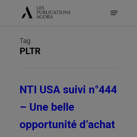
Skip
Menu
to
main
content
Tag
PLTR
NTI USA suivi n°444
– Une belle
opportunité d’achat