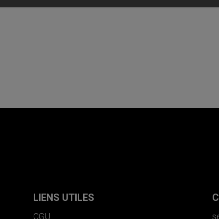
LIENS UTILES
C
CGU
s