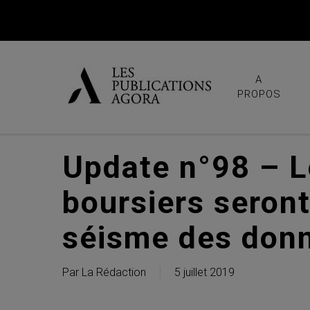
Skip
to
main
content
A
PROPOS
Update n°98 – L
boursiers seront
séisme des donn
Par
La Rédaction
5 juillet 2019